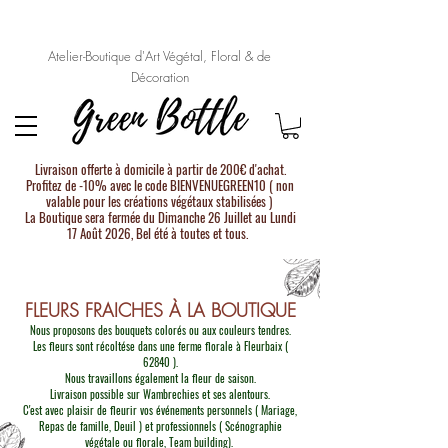
Atelier-Boutique d'Art Végétal, Floral & de
Décoration
Livraison offerte à domicile à partir de 200€ d'achat.
Profitez de -10% avec le code BIENVENUEGREEN10 ( non
valable pour les créations végétaux stabilisées )
La Boutique sera fermée du Dimanche 26 Juillet au Lundi
17 Août 2026, Bel été à toutes et tous.
FLEURS FRAICHES À LA BOUTIQUE
Nous proposons des bouquets colorés ou aux couleurs tendres.
Les fleurs sont récoltése dans une ferme florale à Fleurbaix (
62840 ).
Nous travaillons également la fleur de saison.
Livraison possible sur Wambrechies et ses alentours.
C'est avec plaisir de fleurir vos événements personnels ( Mariage,
Repas de famille, Deuil ) et professionnels ( Scénographie
végétale ou florale, Team building).