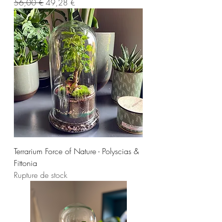
Prix original
Prix promotionnel
56,00 €
49,28 €
Terrarium Force of Nature - Polyscias &
Fittonia
Rupture de stock