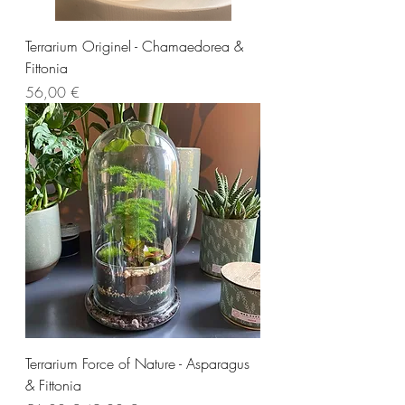
Terrarium Originel - Chamaedorea &
Fittonia
Prix
56,00 €
Terrarium Force of Nature - Asparagus
& Fittonia