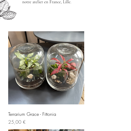
notre atelier en France, Lille.
Terrarium Grace - Fittonia
Prix
25,00 €