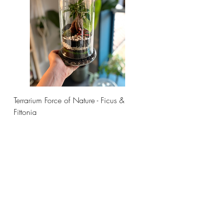
Terrarium Force of Nature - Ficus &
Fittonia
Prix
58,00 €