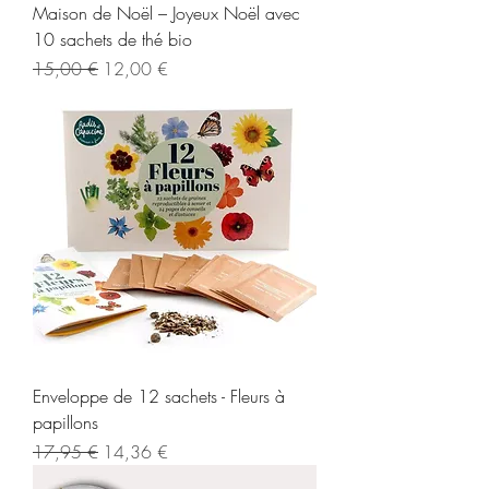
Maison de Noël – Joyeux Noël avec
10 sachets de thé bio
Prix original
Prix promotionnel
15,00 €
12,00 €
Enveloppe de 12 sachets - Fleurs à
papillons
Prix original
Prix promotionnel
17,95 €
14,36 €