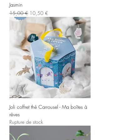
Jasmin
Prix original
Prix promotionnel
15,00 €
10,50 €
Joli coffret thé Carrousel - Ma boîtes à
rêves
Rupture de stock