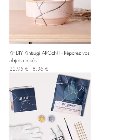
Kit DIY Kintsugi ARGENT - Réparez vos
objets cassés
Prix original
Prix promotionnel
22,95 €
18,36 €