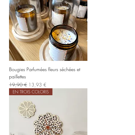
Bougies Parfumées fleurs séchées et
paillettes
Prix original
Prix promotionnel
19,90 €
13,93 €
EN TROIS COLORIS