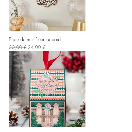
Bijou de mur Fleur léopard
Prix original
Prix promotionnel
30,00 €
24,00 €