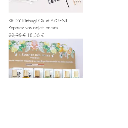
Kit DIY Kintsugi OR et ARGENT -
Réparez vos objets cassés
Prix original
Prix promotionnel
22,95 €
18,36 €
EAU DE PARFUM- L'essence des notes (
7 parfums )