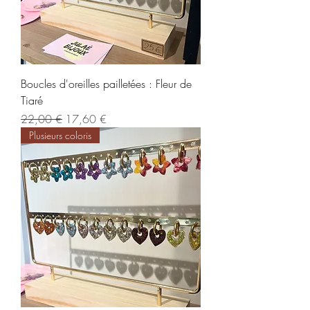
Boucles d'oreilles pailletées : Fleur de
Tiaré
Prix original
Prix promotionnel
22,00 €
17,60 €
Plusieurs coloris