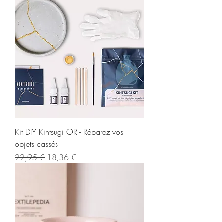
Kit DIY Kintsugi OR - Réparez vos
objets cassés
Prix original
Prix promotionnel
22,95 €
18,36 €