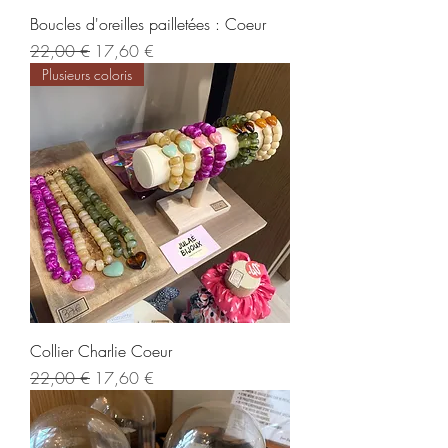
Boucles d'oreilles pailletées : Coeur
Prix original
Prix promotionnel
22,00 €
17,60 €
Plusieurs coloris
Collier Charlie Coeur
Prix original
Prix promotionnel
22,00 €
17,60 €